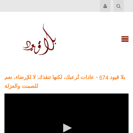
بلا قيود 574 - عادات تُرعبك، لكنها تنقذك: لا للإرضاء، نعم
للصمت والعزلة